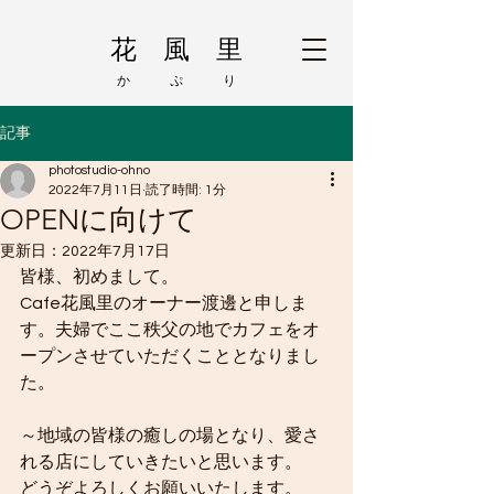
花 風 里
か ぷ り
記事
photostudio-ohno
2022年7月11日
読了時間: 1分
OPENに向けて
更新日：
2022年7月17日
皆様、初めまして。
Cafe花風里のオーナー渡邊と申しま
す。夫婦でここ秩父の地でカフェをオ
ープンさせていただくこととなりまし
た。
～地域の皆様の癒しの場となり、愛さ
れる店にしていきたいと思います。
どうぞよろしくお願いいたします。