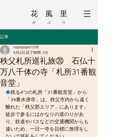
花 風 里
か ぷ り
記事
capripapa1228
6月2日
読了時間: 2分
秩父札所巡礼旅⑳ 石仏十
万八千体の寺「札所31番観
音堂」
◆
残る4つの札所
「31番観音堂」から
「34番水潜寺」は、秩父市内から遠く
離れた「秩父郡エリア」にあります。
徒歩で参るにはかなりの道のりがあ
り、鉄道やバスなどの交通機関からも
遠いため、一日一寺を目標に無理をし
ないで巡礼をしてください。