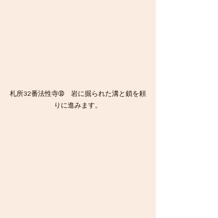
札所32番法性寺➉　岩に掘られた溝と鎖を頼
りに進みます。