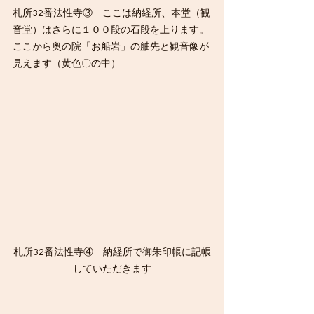
札所32番法性寺③　ここは納経所、本堂（観
音堂）はさらに１００段の石段を上ります。
ここから奥の院「お船岩」の舳先と観音像が
見えます（黄色〇の中）
札所32番法性寺④　納経所で御朱印帳に記帳
していただきます