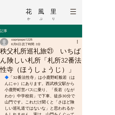
花 風 里
か ぷ り
記事
capripapa1228
6月6日
読了時間: 3分
秩父札所巡礼旅㉑ いちば
ん険しい札所「札所32番法
性寺（ほうしょうじ）」
◆
「32番法性寺」は小鹿野町般若（は
んにゃ）にあります。西武秩父駅から
小鹿野町営バスに乗り、「長若（なが
わか）中学校前」で下車、徒歩30分で
山門です。これだけ聞くと「さほど険
しい巡礼道ではないな」と思われるか
もしれません。実は、山門をくぐって