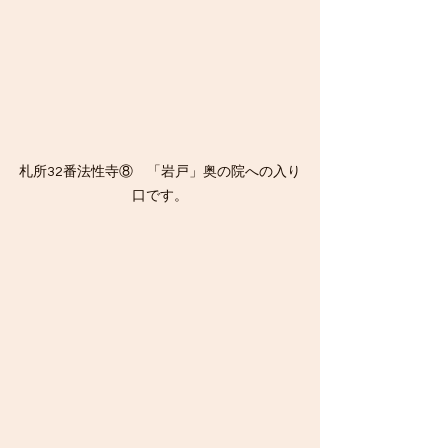
札所32番法性寺⑧　「岩戸」奥の院への入り
口です。