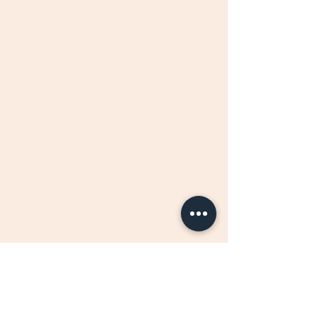
札所32番法性寺⑫　” 舳先 ” の聖観音像への
道は文字どおり「馬の背」状態