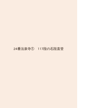
24番法泉寺①　117段の石段直登