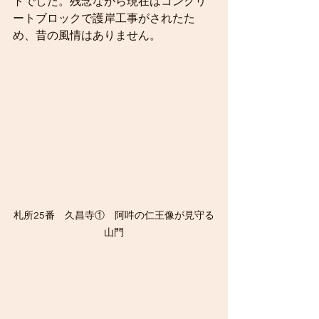
トでした。残念ながら現在はコンクリ
ートブロックで護岸工事がされたた
め、昔の風情はありません。
札所25番　久昌寺①　阿吽の仁王像が見守る
山門