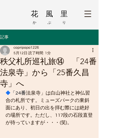
花 風 里
か ぷ り
記事
capripapa1228
5月12日
読了時間: 1分
秩父札所巡礼旅⑭ 「24番
法泉寺」から「25番久昌
寺」へ
◆
「24番
法泉寺」は白山神社と神仏習
合の札所です。ミューズパークの東斜
面にあり、初日の出を拝む際には絶好
の場所です。ただし、117段の石段直登
が待っていますが・・・(笑)。