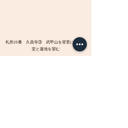
札所25番　久昌寺③　武甲山を背景に弁財天
堂と蓮池を望む
◆
これで「巡礼第三エリア」の「久那
エリア」は終わり、再び荒川を渡って
右岸に向かいます。次は「巡礼第四エ
リア」の「影森エリア」です。
すべて表示
最新記事