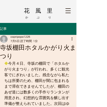
花 風 里
か ぷ り
記事
capripapa1228
7月5日
読了時間: 1分
寺坂棚田ホタルかがり火ま
つり
◆
今月４日、寺坂の棚田で「ホタルか
がり火まつり」が行われ、多くに観光
客でにぎわいました。残念ながら私た
ちは所要のため、棚田が闇に包まれる
まで滞在できませんでしたが、棚田の
あぜ道には数多くの手作りランタンが
用意され、幻想的な雰囲気を醸し出す
準備が整えられていました。次回はゆ