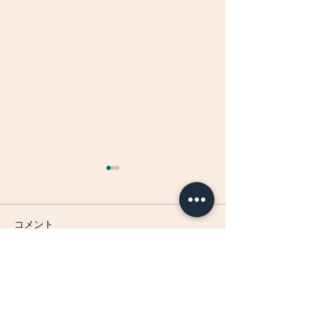
コメント
焼き物の花瓶を頂戴しま
ジオパーク秩父
コメントを追加…
した
⑤「和同開珎」
た和銅産出の遺