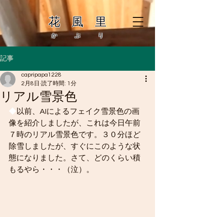
花 風 里
か ぷ り
記事
capripapa1228
2月8日
読了時間: 1分
リアル雪景色
◆
以前、AIによるフェイク雪景色の画
像を紹介しましたが、これは今日午前
７時のリアル雪景色です。３０分ほど
除雪しましたが、すぐにこのような状
態になりました。さて、どのくらい積
もるやら・・・（泣）。