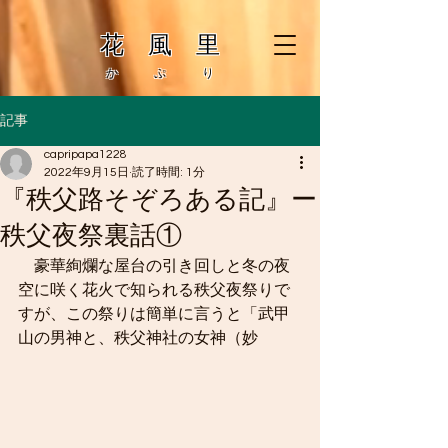
花 風 里
か ぷ り
記事
capripapa1228
2022年9月15日
読了時間: 1分
『秩父路そぞろある記』ー
秩父夜祭裏話①
　豪華絢爛な屋台の引き回しと冬の夜
空に咲く花火で知られる秩父夜祭りで
すが、この祭りは簡単に言うと「武甲
山の男神と、秩父神社の女神（妙