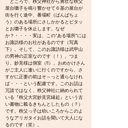
　ところで、秩父神社から勇壮な秩父
屋台囃子を鳴り響かせて６基の屋台が
街を行く途中、番場町（ばんばちょ
う）のある場所にさしかかるとピタッ
とお囃子を休止します。なぜ
か？・・・・実は、この”ある場所”には
お諏訪様のお社があるのです（写真
下）。そして、このお諏訪様は武甲山
の男神の正室なのです（！）。つま
り、妙見様は側室（‼）。おめかけさん
がご主人に逢いに行くのですから、さ
すがに正妻の前はそ～っと通らなけれ
ば・・・という配慮です。このお話は
冗談ではなく、秩父神社に納められて
いる『秩父大宮妙見宮縁起』という古
い書物に載るきちんとしたもの（？）
です。秩父っ子は幼いころからこのよ
うなアリガタイお話を聞いて大人にな
るのです（笑）。