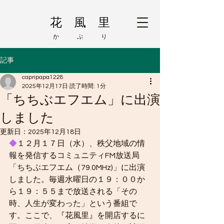
花 風 里
か ぷ り
記事
capripapa1228
2025年12月17日
読了時間: 1分
「ちちぶエフエム」に出演
しました
更新日：
2025年12月18日
◆
１２月１７日（水）、秩父地域の情
報を発信するコミュニティFM放送局
「ちちぶエフエム（79.0MHz)」に出演
しました。毎週水曜日の１９：００か
ら１９：５５まで放送される「その
時、人生が変わった」という番組で
す。ここで、『花風里』を開店するに